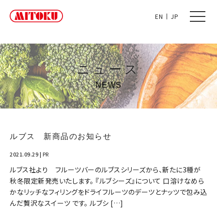
toggle
EN
JP
naviga
ニュース
NEWS
ルブス 新商品のお知らせ
2021.09.29
|
PR
ルブス社より フルーツバーのルブスシリーズから、新たに3種が
秋冬限定新発売いたします。 『ルブシーズ』について 口溶けなめら
かなリッチなフィリングをドライフルーツのデーツとナッツで包み込
んだ贅沢なスイーツ です。 ルブシ […]