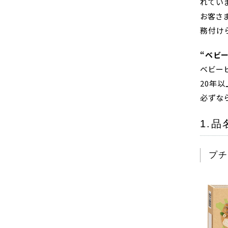
れてい
お客さ
務付け
“ベビ
ベビー
20年
必ずな
1.
プチ