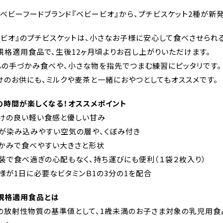
スベビーフードブランド『ベビービオ』から、プチビスケット2種が新
ービオ』のプチビスケットは、小さなお子様に安心して食べさせられる
規格適用食品で、生後12ヶ月頃よりお召し上がりいただけます。
んの手づかみ食べや、小さな物を指先でつまむ練習にピッタリです。
けのお供にも、ミルクや麦茶と一緒におやつとしてもオススメです。
の時間が楽しくなる！オススメポイント
どけの良い軽い食感と優しい甘み
液が染み込みやすい空気の層や、くぼみ付き
づかみで食べやすい大きさと形状
包装で食べ過ぎの心配もなく、持ち運びにも便利（１袋２枚入り）
子様が1日に必要なビタミンＢ1の3分の1を配合
規格適用食品とは
の放射性物質の基準値として、1歳未満のお子さま対象の乳児用食品に