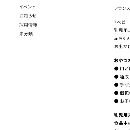
イベント
フラン
お知らせ
『ベビ
採用情報
乳児用
未分類
赤ちゃ
お出か
おやつ
● 口
● 唾
● 手
● 個
● お
乳児用
食品中