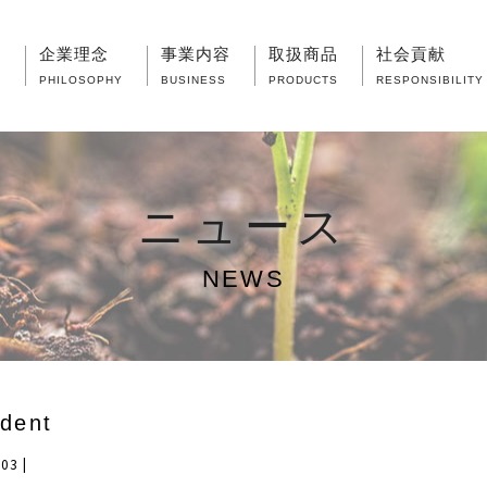
要
企業理念
事業内容
取扱商品
社会貢献
PHILOSOPHY
BUSINESS
PRODUCTS
RESPONSIBILITY
ニュース
NEWS
ident
.03
|