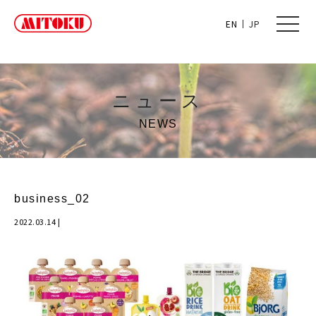
toggle
EN
JP
naviga
ニュース
NEWS
business_02
2022.03.14
|