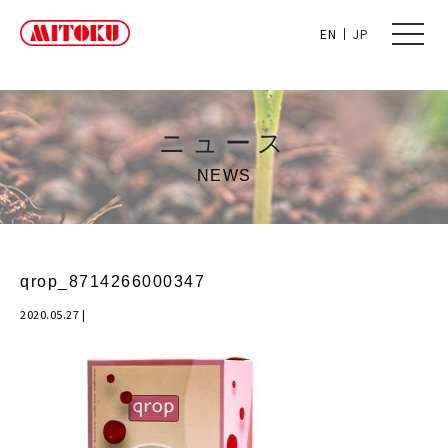
toggle
EN
JP
naviga
ニュース
NEWS
qrop_8714266000347
2020.05.27
|