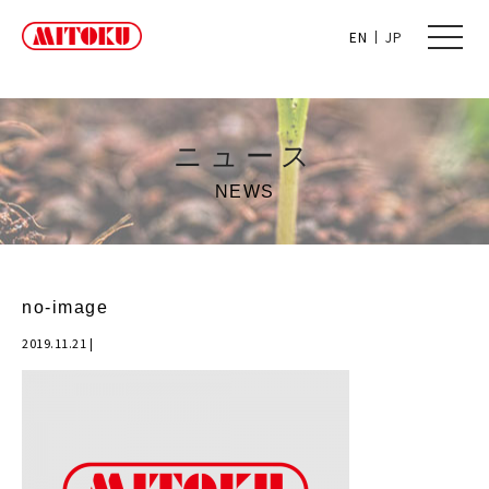
toggle
EN
JP
naviga
ニュース
NEWS
no-image
2019.11.21
|