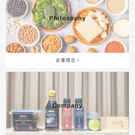
Philosophy
企業理念
Company